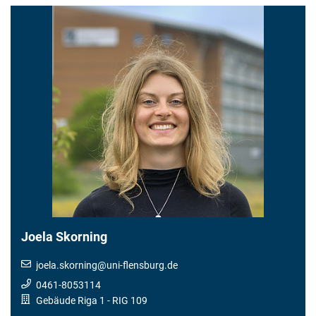
Joela Skorning
joela.skorning
@
uni-flensburg.de
0461-8053114
Gebäude Riga 1
- RIG 109