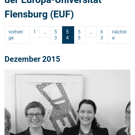
Flensburg (EUF)
vorheri
1
…
5
5
5
…
6
nächst
ge
3
4
5
3
e
Dezember 2015