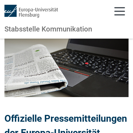
Stabsstelle Kommunikation
Zum Hauptinhalt springen
Zur Navigation springen
Offizielle Pressemitteilungen
der Europa-Universität