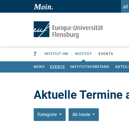
Zum Hauptinhalt springen
Zur Navigation springen
Zur übergeordneten Einrichtung
INSTITUT IIM
INSTITUT
EVENTS
NEWS
EVENTS
INSTITUTSVORSTAND
ABTEI
Aktuelle Termine 
Kategorie
Ab heute