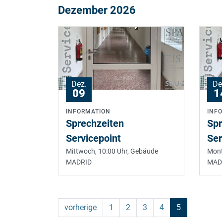
Dezember 2026
Dez.
De
09
1
INFORMATION
INF
Sprechzeiten
Spr
Servicepoint
Ser
Mittwoch, 10:00 Uhr,
Gebäude
Mont
MADRID
MAD
(current)
vorherige
1
2
3
4
5