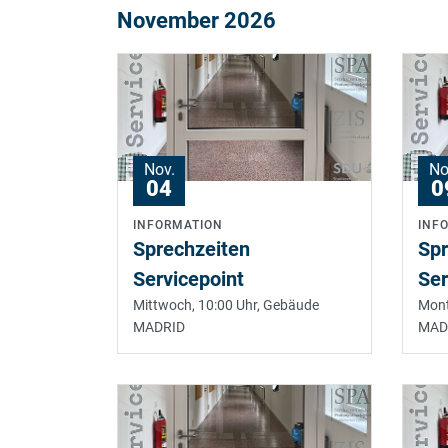
November 2026
Nov.
No
04
0
INFORMATION
INF
Sprechzeiten
Spr
Servicepoint
Ser
Mittwoch, 10:00 Uhr,
Gebäude
Mont
MADRID
MAD