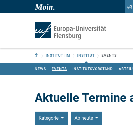
Zum Hauptinhalt springen
Zur Navigation springen
Zur übergeordneten Einrichtung
INSTITUT IIM
INSTITUT
EVENTS
NEWS
EVENTS
INSTITUTSVORSTAND
ABTEI
Aktuelle Termine 
Kategorie
Ab heute