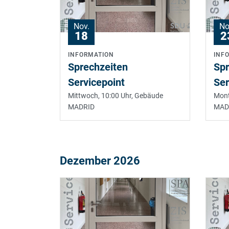
Nov.
No
18
2
INFORMATION
INF
Sprechzeiten
Spr
Servicepoint
Ser
Mittwoch, 10:00 Uhr,
Gebäude
Mont
MADRID
MAD
Dezember 2026