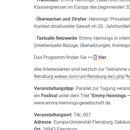
Klassengrenzen im Europa des beginnenden 20
·
Überwachen und Strafen
: Hennings‘ Prosatext
Kontext struktureller Gewalt im 20. Jahrhunder
·
Textuelle Netzwerke
: Emmy Hennings in inter
(intertextuelle Bezüge, Übersetzungen, Korresp
Das Programm finden Sie >>
hier
.
Alle Interessierten sind herzlich zur Teilnahme
flensburg.webex.com/uni-flensburg-de/j.p
Veranstaltungstipp
: Parallel zur Tagung veran
ein
Festival
unter dem Titel
"Emmy Hennings – 
www.emmy-hennings-gesellschaft.de.
Veranstaltungsort
: TAL 007
Adresse
: Europa-Universität Flensburg, Gebäu
Ort
: 24943 Flensburg