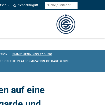
tsch
Schnellzugriff
UTION
EMMY HENNINGS TAGUNG
VES ON THE PLATFORMIZATION OF CARE WORK
MEDIA
PROJET COMETE EUROPE
AND THE REAL: POLITICS, COMMUNITY, RELIGION"
en auf eine
WEGUNGEN"
NEUPERSPEKTIVIERUNG VON ‚GRENZE‘
tgarde und