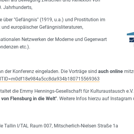
. Jahrhunderts,
e über "Gefängnis" (1919, u.a.) und Prostitution im
t und europäischer Gefängnisliteraturen,
nationalen Netzwerken der Moderne und Gegenwart
ondenzen etc.).
 an der Konferenz eingeladen. Die Vorträge sind
auch
online
mitz
hp?MTID=m0df18e984a5cc8da934b180715569363
staltet die Emmy Hennings-Gesellschaft für Kulturaustausch e.V.
von Flensburg in die Welt"
. Weitere Infos hierzu auf Instagra
de Tallin I/TAL Raum 007, Mitscherlich-Nielsen Straße 1a