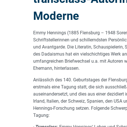
Moderne
Emmy Hennings (1885 Flensburg – 1948 Soreng
Schriftstellerinnen und schillerndsten Persönl
und Avantgarde. Die Literatin, Schauspielerin,
des Dadaismus hat ein vielschichtiges Werk an 
umfangreichen Briefwechsel u.a. mit Autoren 
Ehemann, hinterlassen.
Anlässlich des 140. Geburtstages der Flensbu
erstmals eine Tagung statt, die sich ausschli
auseinandersetzt, und dies aus einer dezidiert
Irland, Italien, der Schweiz, Spanien, den US
Hennings-Forschung setzen. Folgende Schwer
Tagung:
·
Transclass
: Emmy Hennings‘ Leben und Schre