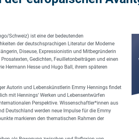
o/Schweiz) ist eine der bedeutenden
ichkeiten der deutschsprachigen Literatur der Moderne
 Sängerin, Diseuse, Expressionistin und Mitbegründerin
Prosatexten, Gedichten, Feuilletonbeiträgen und einen
wie Hermann Hesse und Hugo Ball, ihrem späteren
rger Autorin und Lebenskünstlerin Emmy Hennings findet
eßlich mit Hennings‘ Werken und Lebensentwürfen
 internationalen Perspektive. Wissenschaftler*innen aus
A und Deutschland werden neue Impulse für die Emmy
punkte markieren den thematischen Rahmen der
iben als Bewegung zwischen und Reflexion von