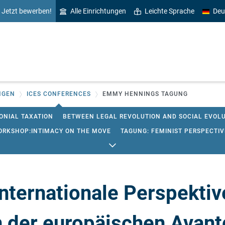
Jetzt bewerben!
Alle Einrichtungen
Leichte Sprache
Deu
NGEN
ICES CONFERENCES
EMMY HENNINGS TAGUNG
ONIAL TAXATION
BETWEEN LEGAL REVOLUTION AND SOCIAL EVOL
ORKSHOP:INTIMACY ON THE MOVE
TAGUNG: FEMINIST PERSPECTI
TURE OF EUROPEAN STUDIES
CONFERENCE: MINORITY LANGUAGE 
SPATIALITÉS ENTRE RÉALITÉS ET IMAGINAIRES"
TAGUNG "LEVINAS 
SCHOOL
BORDER COMPLEXITIES TAGUNG
ternationale Perspektiv
NG. EUROPÄISCHE REVOLUTIONEN UND GEGENWÄRTIGE PROTESTBE
 INNOVATIONEN UND INNOVATIVES
TAGUNG: INTERDISZIPLINÄRE 
n der europäischen Avan