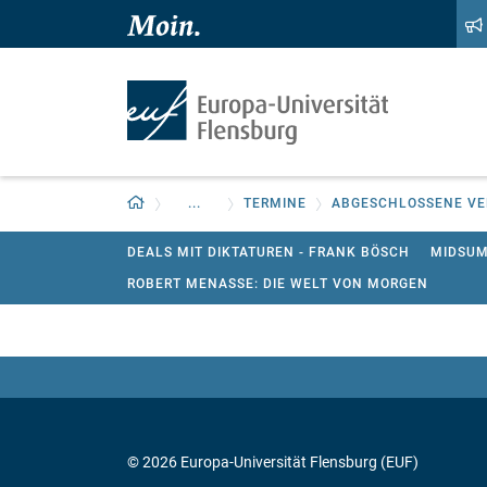
Zum Hauptinhalt springen
Zur Navigation springen
Zurück zur Startseite
...
TERMINE
ABGESCHLOSSENE V
DEALS MIT DIKTATUREN - FRANK BÖSCH
MIDSUM
ROBERT MENASSE: DIE WELT VON MORGEN
© 2026 Europa-Universität Flensburg (EUF)