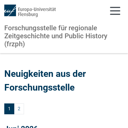
Forschungsstelle für regionale
Zeitgeschichte und Public History
(frzph)
Zum Hauptinhalt springen
Zur Navigation springen
Neuigkeiten aus der
Forschungsstelle
1
2