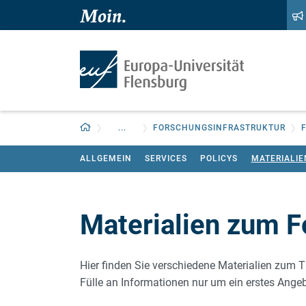
Zum Hauptinhalt springen
Zur Navigation springen
Zurück zur Startseite
...
FORSCHUNGSINFRASTRUKTUR
ALLGEMEIN
SERVICES
POLICYS
MATERIALIE
Materialien zum
Hier finden Sie verschiedene Materialien zum
Fülle an Informationen nur um ein erstes Angebo