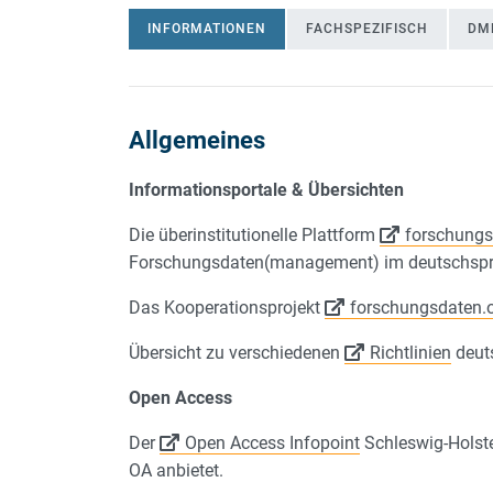
INFORMATIONEN
FACHSPEZIFISCH
DM
Allgemeines
INFORMATIONEN
Informationsportale & Übersichten
Die überinstitutionelle Plattform
forschungs
Forschungsdaten(management) im deutschsp
Das Kooperationsprojekt
forschungsdaten.
Übersicht zu verschiedenen
Richtlinien
deuts
Open Access
Der
Open Access Infopoint
Schleswig-Holste
OA anbietet.