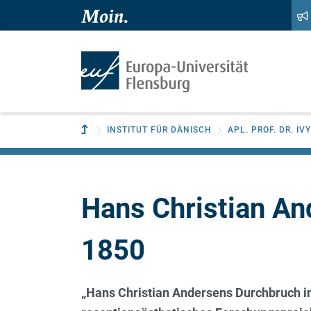
Zum Hauptinhalt springen
Zur Navigation springen
Zur übergeordneten Einrichtung
INSTITUT FÜR DÄNISCH
APL. PROF. DR. I
Hans Christian An
1850
„Hans Christian Andersens Durchbruch in