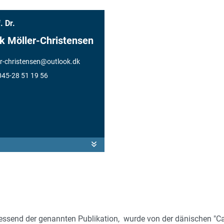
. Dr.
rk Möller-Christensen
r-christensen
@
outlook.dk
0045-28 51 19 56
liessend der genannten Publikation, wurde von der dänischen "Ca