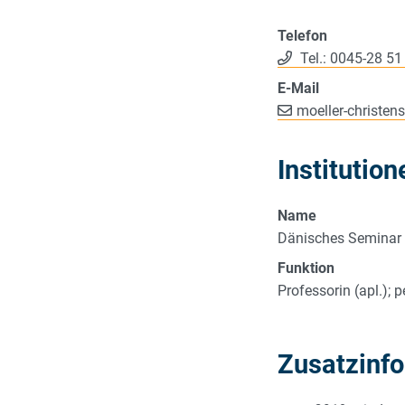
Telefon
Tel.: 0045-28 51
E-Mail
moeller-christen
Institution
Name
Dänisches Seminar
Funktion
Professorin (apl.); p
Zusatzinf