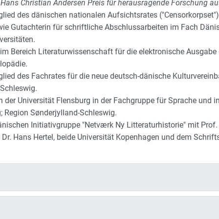
Hans Christian Andersen Preis für herausragende Forschung a
glied des dänischen nationalen Aufsichtsrates ("Censorkorpset"
ie Gutachterin für schriftliche Abschlussarbeiten im Fach Däni
ersitäten.
im Bereich Literaturwissenschaft für die elektronische Ausgabe
lopädie.
glied des Fachrates für die neue deutsch-dänische Kulturverein
-Schleswig.
 der Universität Flensburg in der Fachgruppe für Sprache und int
; Region Sønderjylland-Schleswig.
änischen Initiativgruppe "Netværk Ny Litteraturhistorie" mit Prof.
 Dr. Hans Hertel, beide Universität Kopenhagen und dem Schrifts