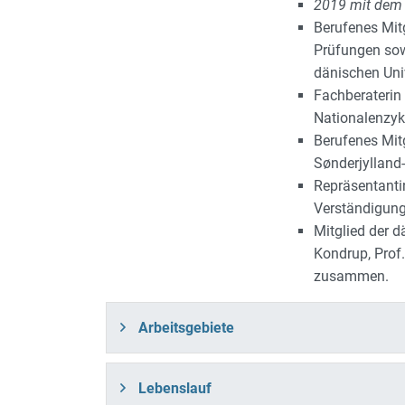
2019 mit dem 
Berufenes Mit
Prüfungen sow
dänischen Univ
Fachberaterin 
Nationalenzyk
Berufenes Mit
Sønderjylland
Repräsentantin
Verständigung
Mitglied der d
Kondrup, Prof.
zusammen.
Arbeitsgebiete
Lebenslauf