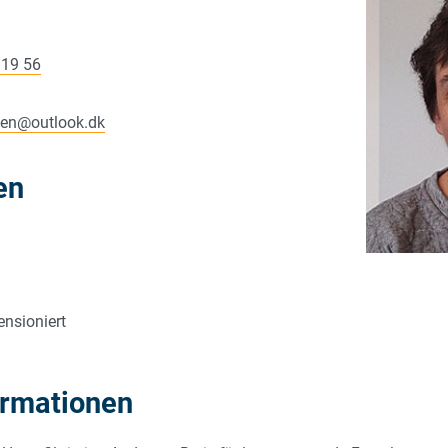
 19 56
sen
@
outlook.dk
en
ensioniert
ormationen