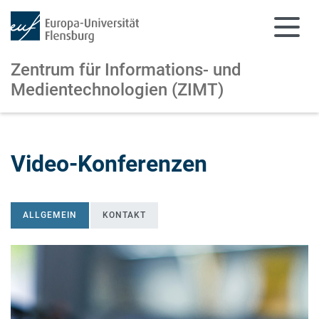
Zentrum für Informations-
und
Medientechnologien (ZIMT)
Zum Hauptinhalt springen
Zur Navigation springen
Video-Konferenzen
ALLGEMEIN
KONTAKT
ALLGEMEIN