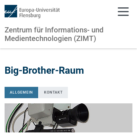
Zentrum für Informations-
und
Medientechnologien (ZIMT)
Zum Hauptinhalt springen
Zur Navigation springen
Big-Brother-Raum
ALLGEMEIN
KONTAKT
ALLGEMEIN