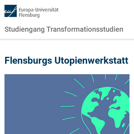
Studiengang Transformationsstudien
Zum Hauptinhalt springen
Zur Navigation springen
Flensburgs Utopienwerkstatt