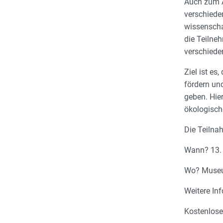
Auch zum A
verschiede
wissenscha
die Teiln
verschieden
Ziel ist es
fördern und
geben. Hie
ökologisch
Die Teilna
Wann? 13. 
Wo? Museum
Weitere In
Kostenloser