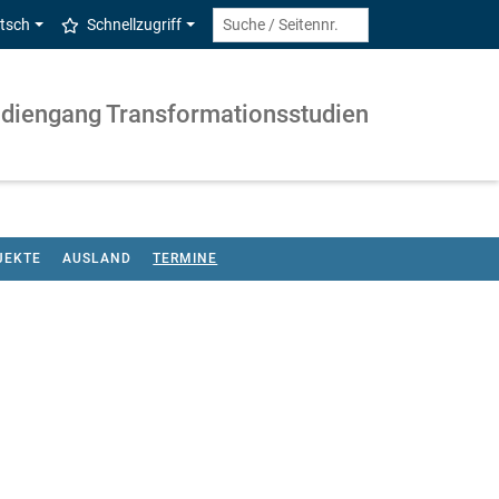
tsch
Schnellzugriff
udiengang Transformationsstudien
JEKTE
AUSLAND
TERMINE