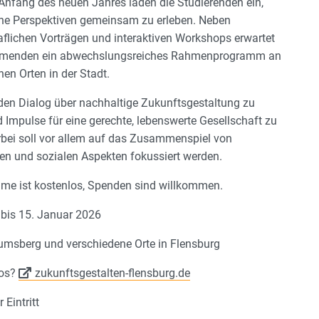
nfang des neuen Jahres laden die Studierenden ein,
ne Perspektiven gemeinsam zu erleben. Neben
flichen Vorträgen und interaktiven Workshops erwartet
ehmenden ein abwechslungsreiches Rahmenprogramm an
en Orten in der Stadt.
, den Dialog über nachhaltige Zukunftsgestaltung zu
 Impulse für eine gerechte, lebenswerte Gesellschaft zu
rbei soll vor allem auf das Zusammenspiel von
en und sozialen Aspekten fokussiert werden.
hme ist kostenlos, Spenden sind willkommen.
bis 15. Januar 2026
sberg und verschiedene Orte in Flensburg
fos?
zukunftsgestalten-flensburg.de
 Eintritt