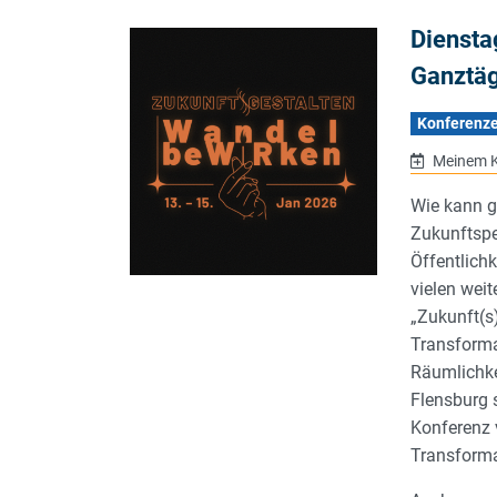
Diensta
Ganztä
Konferenz
Meinem K
Wie kann g
Zukunftspe
Öffentlich
vielen wei
„Zukunft(s
Transforma
Räumlichke
Flensburg st
Konferenz 
Transforma