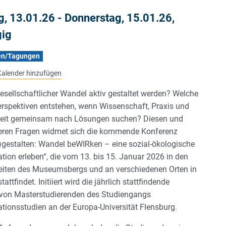
g, 13.01.26
-
Donnerstag, 15.01.26
,
gig
en/Tagungen
alender hinzufügen
esellschaftlicher Wandel aktiv gestaltet werden? Welche
rspektiven entstehen, wenn Wissenschaft, Praxis und
keit gemeinsam nach Lösungen suchen? Diesen und
teren Fragen widmet sich die kommende Konferenz
)gestalten: Wandel beWIRken – eine sozial-ökologische
tion erleben“, die vom 13. bis 15. Januar 2026 in den
iten des Museumsbergs und an verschiedenen Orten in
attfindet. Initiiert wird die jährlich stattfindende
von Masterstudierenden des Studiengangs
tionsstudien an der Europa-Universität Flensburg.