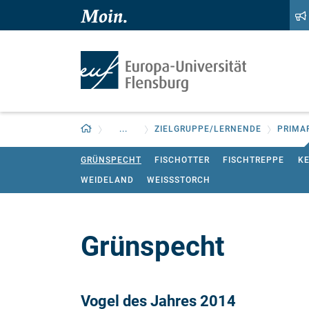
Zum Hauptinhalt springen
Zur Navigation springen
Zurück zur Startseite
...
ZIELGRUPPE/LERNENDE
PRIMA
GRÜNSPECHT
FISCHOTTER
FISCHTREPPE
K
WEIDELAND
WEISSSTORCH
Grünspecht
Vogel des Jahres 2014