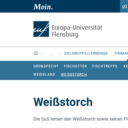
Zum Hauptinhalt springen
Zur Navigation springen
Zurück zur Startseite
...
ZIELGRUPPE/LERNENDE
PRIMA
GRÜNSPECHT
FISCHOTTER
FISCHTREPPE
K
WEIDELAND
WEISSSTORCH
Weißstorch
Die SuS lernen den Weißstorch sowie seinen F