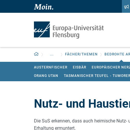
Zum Hauptinhalt springen
Zur Navigation springen
Zurück zur Startseite
...
FÄCHER/THEMEN
BEDROHTE A
AUSTERNFISCHER
EISBÄR
EUROPÄISCHER NER
ORANG UTAN
TASMANISCHER TEUFEL - TUMOR
Nutz- und Haustie
Die SuS erkennen, dass auch heimische Nutz- u
Erhaltung ermuntert.