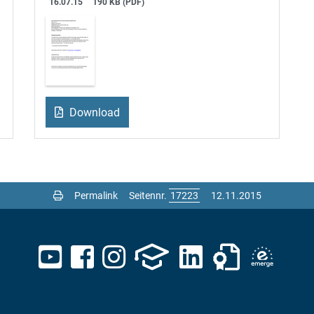
16.07.15
190 KB (PDF)
Download
Permalink
Seitennr.
12.11.2015