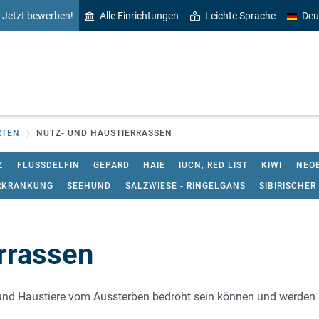
Jetzt bewerben!
Alle Einrichtungen
Leichte Sprache
Deu
RTEN
NUTZ- UND HAUSTIERRASSEN
Z
FLUSSDELFIN
GEPARD
HAIE
IUCN, RED LIST
KIWI
NEOB
ERKRANKUNG
SEEHUND
SALZWIESE - RINGELGANS
SIBIRISCHER
rrassen
nd Haustiere vom Aussterben bedroht sein können und werden üb