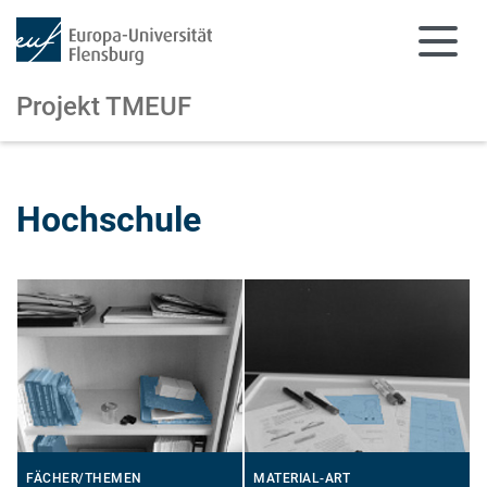
Projekt TMEUF
Zum Hauptinhalt springen
Zur Navigation springen
Hochschule
FÄCHER/THEMEN
MATERIAL-ART