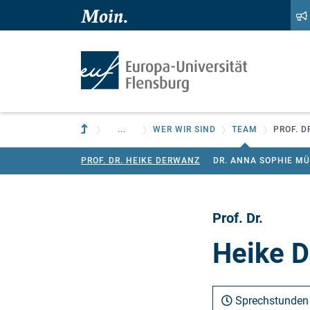
Zum Hauptinhalt springen
Zur Navigation springen
Zur übergeordneten Einrichtung
...
WER WIR SIND
TEAM
PROF. D
PROF. DR. HEIKE DERWANZ
DR. ANNA SOPHIE M
Prof. Dr.
Heike 
Sprechstunden