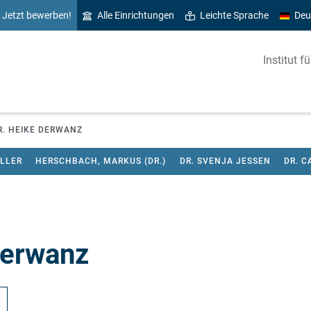
Jetzt bewerben!
Alle Einrichtungen
Leichte Sprache
Deu
Institut f
R. HEIKE DERWANZ
ÜLLER
HERSCHBACH, MARKUS (DR.)
DR. SVENJA JESSEN
DR. C
Derwanz