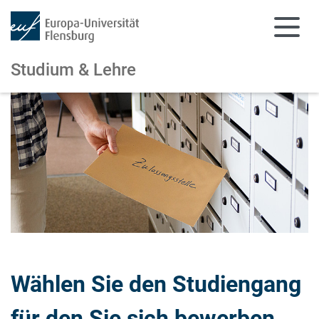
Studium & Lehre
Zum Hauptinhalt springen
Zur Navigation springen
Wählen Sie den Studiengang
für den Sie sich bewerben