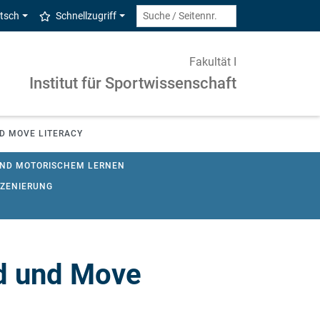
tsch
Schnellzugriff
Fakultät I
Institut für Sportwissenschaft
D MOVE LITERACY
UND MOTORISCHEM LERNEN
SZENIERUNG
N – MAD UND BEVÆGELSE UDEN GRÆNSER
od und Move