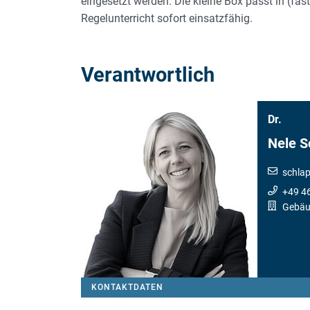
eingesetzt werden. Die kleine Box passt in (fas
Regelunterricht sofort einsatzfähig.
Verantwortlich
Dr.
Nele S
schla
+49 4
Gebäu
KONTAKTDATEN