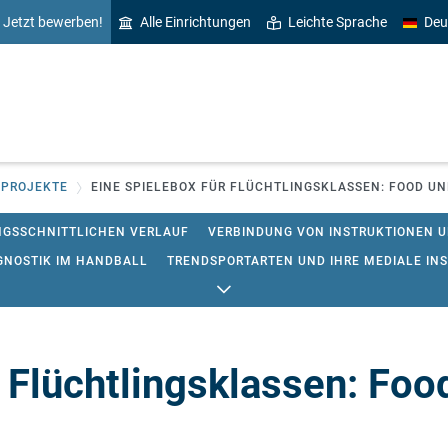
Jetzt bewerben!
Alle Einrichtungen
Leichte Sprache
Deu
 PROJEKTE
EINE SPIELEBOX FÜR FLÜCHTLINGSKLASSEN: FOOD UN
NGSSCHNITTLICHEN VERLAUF
VERBINDUNG VON INSTRUKTIONEN 
GNOSTIK IM HANDBALL
TRENDSPORTARTEN UND IHRE MEDIALE IN
D UND MOVE LITERACY
ERNÄHRUNG UND BEWEGUNG OHNE GRENZE
N UND GESTALTEN
ESPORTPARK
NEN DURCH ERNÄHRUNGSBILDUNG UND BEWEGUNGSFÖRDERUNG
r Flüchtlingsklassen: Fo