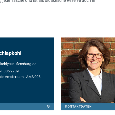
t) jede Tasche und ist als didaktische Reserve auch im
chlapkohl
pkohl
@
uni-flensburg.de
61 805 2709
de Amsterdam
- AMS 005
KONTAKTDATEN