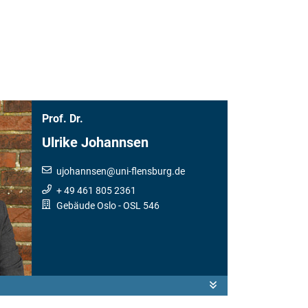
Prof. Dr.
Ulrike Johannsen
ujohannsen
@
uni-flensburg.de
+ 49 461 805 2361
Gebäude Oslo
- OSL 546