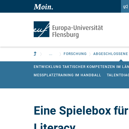
Zum Hauptinhalt springen
Zur Navigation springen
Zur übergeordneten Einrichtung
...
FORSCHUNG
ABGESCHLOSSENE
ENTWICKLUNG TAKTISCHER KOMPETENZEN IM LÄ
MESSPLATZTRAINING IM HANDBALL
TALENTDIA
EINE SPIELEBOX FÜR FLÜCHTLINGSKLASSEN: FOO
BEWEGUNGSRÄUME MIT JUGENDLICHEN ERKUNDE
SPIELEND IMPLIZIT LESEN UND SCHREIBEN LER
Eine Spielebox fü
Literacy