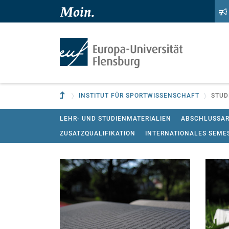
Zum Hauptinhalt springen
Zur Navigation springen
Zur übergeordneten Einrichtung
INSTITUT FÜR SPORTWISSENSCHAFT
STUD
LEHR- UND STUDIENMATERIALIEN
ABSCHLUSSAR
ZUSATZQUALIFIKATION
INTERNATIONALES SEME