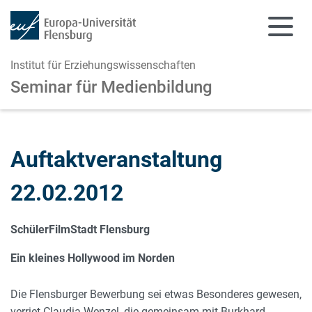
Institut für Erziehungswissenschaften
Seminar für Medienbildung
Zum Hauptinhalt springen
Zur Navigation springen
Auftaktveranstaltung
22.02.2012
SchülerFilmStadt Flensburg
Ein kleines Hollywood im Norden
Die Flensburger Bewerbung sei etwas Besonderes gewesen,
verriet Claudia Wenzel, die gemeinsam mit Burkhard