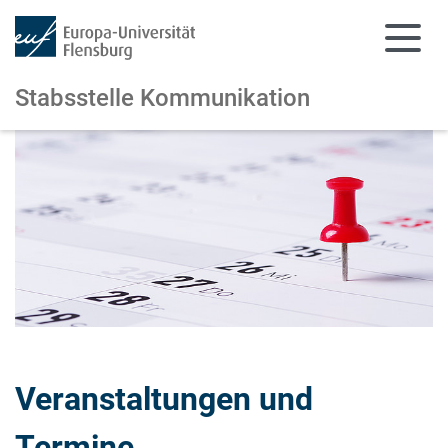
Stabsstelle Kommunikation
Zum Hauptinhalt springen
Zur Navigation springen
Veranstaltungen und
Termine