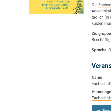
Die
Fachsc
Adventskal
täglich (in
kurzen mus
Zielgrupp
Beschäftigt
Sprache
: 
Verans
Name
Fachschaf
Homepag
Fachschaf
zur Übers