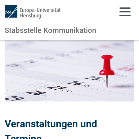
Stabsstelle Kommunikation
Zum Hauptinhalt springen
Zur Navigation springen
Veranstaltungen und
Termine