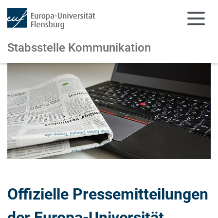
Stabsstelle Kommunikation
Zum Hauptinhalt springen
Zur Navigation springen
Offizielle Pressemitteilungen
der Europa-Universität