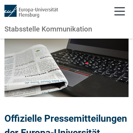
Stabsstelle Kommunikation
Zum Hauptinhalt springen
Zur Navigation springen
Offizielle Pressemitteilungen
der Europa-Universität