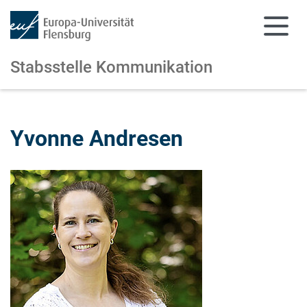
Stabsstelle Kommunikation
Zum Hauptinhalt springen
Zur Navigation springen
Yvonne Andresen