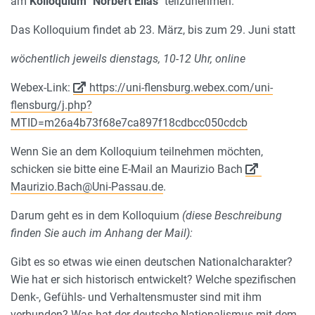
am
Kolloquium "Norbert Elias"
teilzunehmen.
Das Kolloquium findet ab 23. März, bis zum 29. Juni statt
wöchentlich jeweils dienstags, 10-12 Uhr, online
Webex-Link:
https://uni-flensburg.webex.com/uni-
flensburg/j.php?
MTID=m26a4b73f68e7ca897f18cdbcc050cdcb
Wenn Sie an dem Kolloquium teilnehmen möchten,
schicken sie bitte eine E-Mail an Maurizio Bach
Maurizio.Bach@Uni-Passau.de
.
Darum geht es in dem Kolloquium
(diese Beschreibung
finden Sie auch im Anhang der Mail):
Gibt es so etwas wie einen deutschen Nationalcharakter?
Wie hat er sich historisch entwickelt? Welche spezifischen
Denk-, Gefühls- und Verhaltensmuster sind mit ihm
verbunden? Was hat der deutsche Nationalismus mit dem