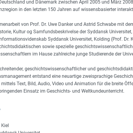
n Deutschland und Dänemark zwischen April 2005 und März 2008 e
region in den letzten 150 Jahren auf wissensbasierter interakt
ammenarbeit von Prof. Dr. Uwe Danker und Astrid Schwabe mit d
 Historie, Kultur og Samfundsbeskrivelse der Syddansk Universitet
formationsvidenskab Syddansk Universitet, Kolding (Prof. Dr. K
chichtsdidaktischen sowie spezielle geschichtswissenschaftliche
ssenschaftlern im Hause zahlreiche junge Studierende der Unive
schreitender, geschichtswissenschaftlicher und geschichtsdida
management entstand eine neuartige zweisprachige Geschichts
mittels Text, Bild, Audio, Video und Animation für die breite Öffen
ringenden Einsatz im Geschichts- und Weltkundeunterricht.
r
 Kiel
Syddansk Universitet