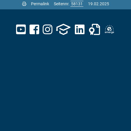
Permalink
Seitennr.
19.02.2025