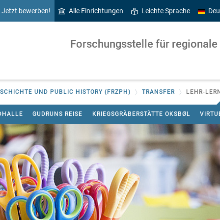
Jetzt bewerben!
Alle Einrichtungen
Leichte Sprache
Deu
Forschungsstelle für regionale
SCHICHTE UND PUBLIC HISTORY (FRZPH)
TRANSFER
LEHR-LER
DHALLE
GUDRUNS REISE
KRIEGSGRÄBERSTÄTTE OKSBØL
VIRTU