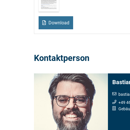
Download
Kontaktperson
Bastia
basti
+49 4
Gebäu