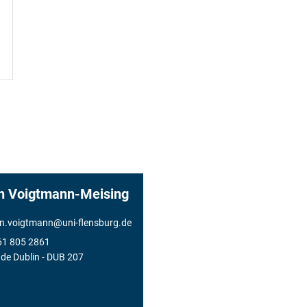
n Voigtmann-Meising
an.voigtmann
@
uni-flensburg.de
61 805 2861
de Dublin
- DUB 207