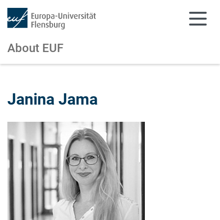
About EUF
Skip to main content
Skip to main navigation
Janina Jama