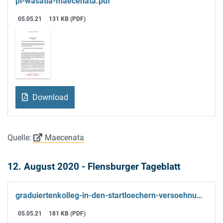
pi-wasatia-maecenata.pdf
05.05.21
131 KB (PDF)
Download
Quelle:
Maecenata
12. August 2020 - Flensburger Tageblatt
graduiertenkolleg-in-den-startloechern-versoehnung-lernen-in-flensburg-id29252357-1-.pdf
05.05.21
181 KB (PDF)