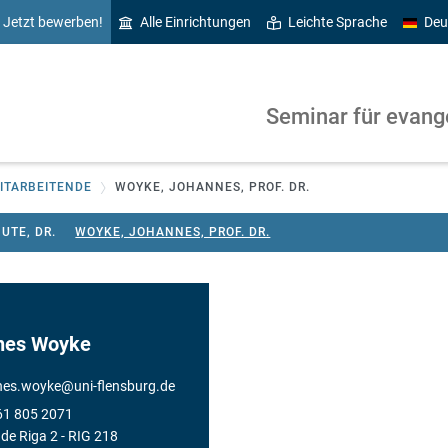
Jetzt bewerben!
Alle Einrichtungen
Leichte Sprache
Deu
Seminar für evang
ITARBEITENDE
WOYKE, JOHANNES, PROF. DR.
UTE, DR.
WOYKE, JOHANNES, PROF. DR.
nes Woyke
nes.woyke
@
uni-flensburg.de
61 805 2071
de Riga 2
- RIG 218