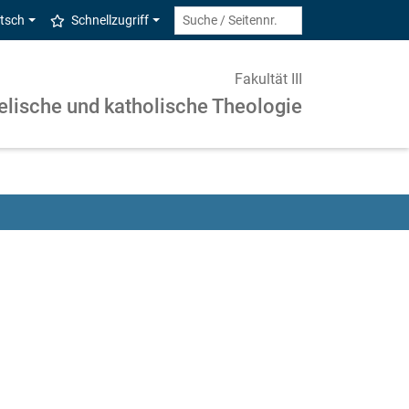
tsch
Schnellzugriff
Fakultät III
elische und katholische Theologie