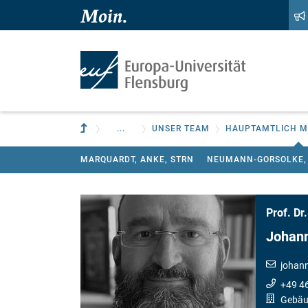
Zum Hauptinhalt springen
Zur Navigation springen
Zur übergeordneten Einrichtung
...
UNSER TEAM
HAUPTAMTLICH M
MARQUARDT, ANKE, STRN
NEUMANN-GORSOLKE, 
Prof. Dr.
Johan
johan
+49 4
Gebäu