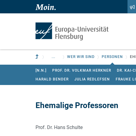
Zum Hauptinhalt springen
Zur Navigation springen
Zur übergeordneten Einrichtung
...
WER WIR SIND
PERSONEN
EH
[N.N.]
PROF. DR. VOLKMAR HERKNER
DR. KAI-
HARALD BENDER
JULIA REDLEFSEN
FRAUKE L
Ehemalige Professoren
Prof. Dr. Hans Schulte