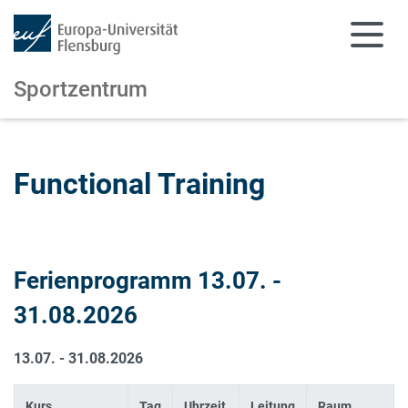
Sportzentrum
Zum Hauptinhalt springen
Zur Navigation springen
Functional Training
Ferienprogramm 13.07. -
31.08.2026
13.07. - 31.08.2026
Kurs
Tag
Uhrzeit
Leitung
Raum