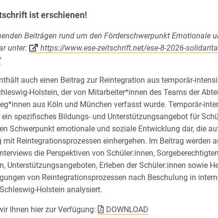
schrift ist erschienen!
nnenden Beiträgen rund um den Förderschwerpunkt Emotionale u
ar unter:
https://www.ese-zeitschrift.net/ese-8-2026-solidarita
/
thält auch einen Beitrag zur Reintegration aus temporär-inten
swig-Holstein, der von Mitarbeiter*innen des Teams der Abtei
eg*innen aus Köln und München verfasst wurde. Temporär-int
ein spezifisches Bildungs- und Unterstützungsangebot für Schü
n Schwerpunkt emotionale und soziale Entwicklung dar, die au
ng mit Reintegrationsprozessen einhergehen. Im Beitrag werden a
 Interviews die Perspektiven von Schüler:innen, Sorgeberechtigte
en, Unterstützungsangeboten, Erleben der Schüler:innen sowie 
gungen von Reintegrationsprozessen nach Beschulung in intern
chleswig-Holstein analysiert.
wir Ihnen hier zur Verfügung:
DOWNLOAD