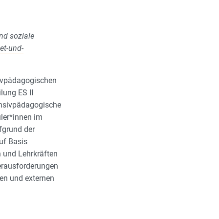
nd soziale
et-und-
sivpädagogischen
lung ES II
ensivpädagogische
ler*innen im
fgrund der
uf Basis
n und Lehrkräften
Herausforderungen
en und externen