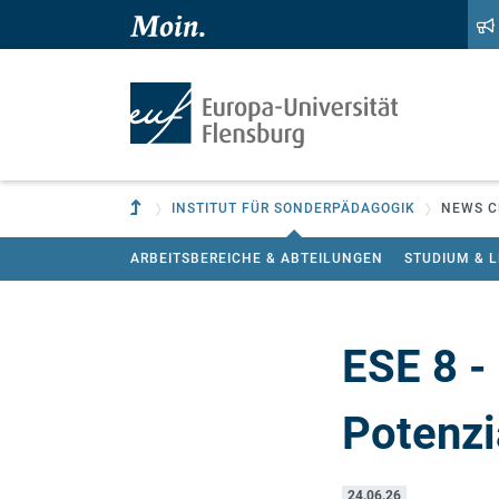
Zum Hauptinhalt springen
Zur Navigation springen
Zur übergeordneten Einrichtung
INSTITUT FÜR SONDERPÄDAGOGIK
NEWS CE
ARBEITSBEREICHE & ABTEILUNGEN
STUDIUM & 
ESE 8 -
Potenzi
24.06.26