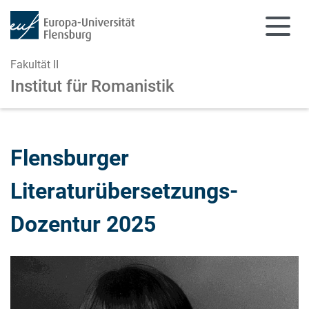
Fakultät II
Institut für Romanistik
Zum Hauptinhalt springen
Zur Navigation springen
Flensburger
Literaturübersetzungs-
Dozentur 2025