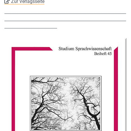
Zur Verlagsseite
--------------------------------------------------------------------------------------------------------
--------------------------------------------------------------------------------------------------------
---------------------------------------------