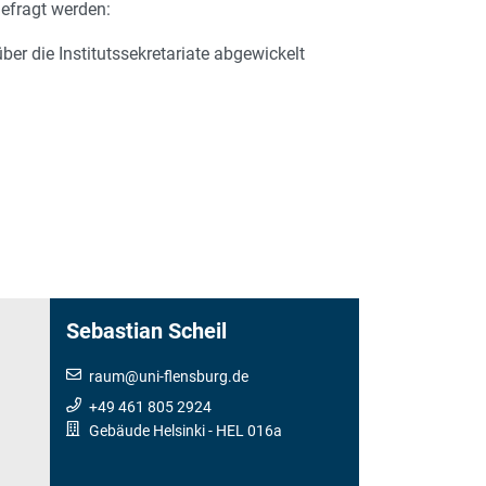
efragt werden:
er die Institutssekretariate abgewickelt
Sebastian Scheil
raum
@
uni-flensburg.de
+49 461 805 2924
Gebäude Helsinki
- HEL 016a