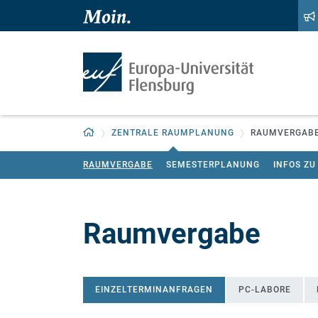
Zum Hauptinhalt springen
Zur Navigation springen
Zurück zur Startseite
ZENTRALE RAUMPLANUNG
RAUMVERGAB
RAUMVERGABE
SEMESTERPLANUNG
INFOS Z
Raumvergabe
EINZELTERMINANFRAGEN
PC-LABORE