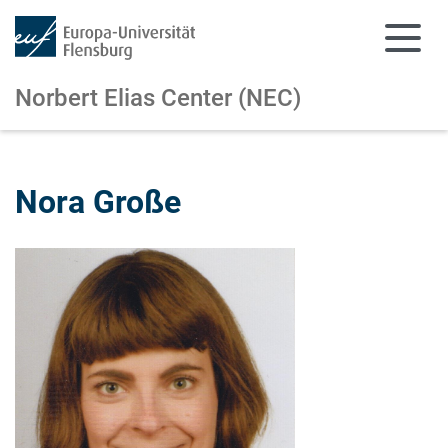
Norbert Elias Center (NEC)
Zum Hauptinhalt springen
Zur Navigation springen
Nora Große