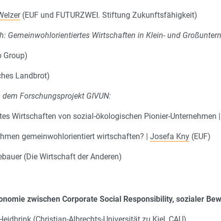
Welzer
(EUF und FUTURZWEI. Stiftung Zukunftsfähigkeit)
h: Gemeinwohlorientiertes Wirtschaften in Klein- und Großunte
o Group)
sches Landbrot)
s dem Forschungsprojekt GIVUN:
tes Wirtschaften von sozial-ökologischen Pionier-Unternehmen 
men gemeinwohlorientiert wirtschaften? |
Josefa Kny
(EUF)
auer (Die Wirtschaft der Anderen)
omie zwischen Corporate Social Responsibility, sozialer Be
eidbrink (Christian-Albrechts-Universität zu Kiel, CAU)