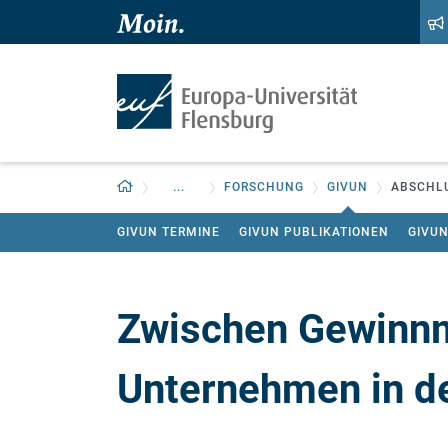
Zum Hauptinhalt springen
Zur Navigation springen
Zurück zur Startseite
...
FORSCHUNG
GIVUN
ABSCHL
GIVUN TERMINE
GIVUN PUBLIKATIONEN
GIVUN
Zwischen Gewinn
Unternehmen in de