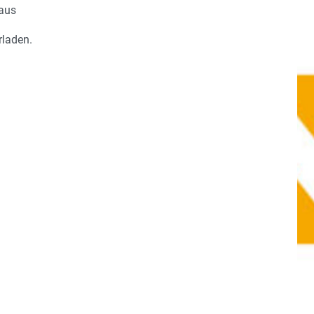
aus
rladen.