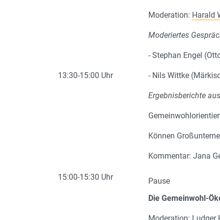
Moderation:
Harald 
Moderiertes Gespräc
- Stephan Engel (Ott
13:30-15:00 Uhr
- Nils Wittke (Märki
Ergebnisberichte au
Gemeinwohlorientier
Können Großunterneh
Kommentar: Jana Geb
15:00-15:30 Uhr
Pause
Die Gemeinwohl-Ökon
Moderation: Ludger H