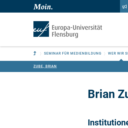
Zum Hauptinhalt springen
Zur Navigation springen
Zur übergeordneten Einrichtung
SEMINAR FÜR MEDIENBILDUNG
WER WIR S
ZUBE, BRIAN
Brian Z
Institution