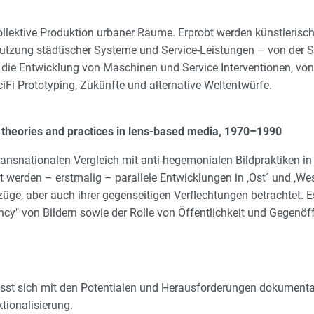
llektive Produktion urbaner Räume. Erprobt werden künstlerisch
tzung städtischer Systeme und Service-Leistungen – von der Str
die Entwicklung von Maschinen und Service Interventionen, von S
Fi Prototyping, Zukünfte und alternative Weltentwürfe.
al theories and practices in lens-based media, 1970–1990
ansnationalen Vergleich mit anti-hegemonialen Bildpraktiken in
 werden – erstmalig – parallele Entwicklungen in ‚Ost´ und ‚West
ezüge, aber auch ihrer gegenseitigen Verflechtungen betrachtet
y" von Bildern sowie der Rolle von Öffentlichkeit und Gegenöffe
st sich mit den Potentialen und Herausforderungen dokumentari
tionalisierung.