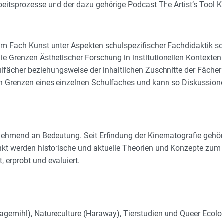
beitsprozesse und der dazu gehörige Podcast The Artist’s Tool Ki
m Fach Kunst unter Aspekten schulspezifischer Fachdidaktik so
die Grenzen Ästhetischer Forschung in institutionellen Kontext
ulfächer beziehungsweise der inhaltlichen Zuschnitte der Fäche
n Grenzen eines einzelnen Schulfaches und kann so Diskussionen
ehmend an Bedeutung. Seit Erfindung der Kinematografie gehör
t werden historische und aktuelle Theorien und Konzepte zum 
, erprobt und evaluiert.
agemihl), Natureculture (Haraway), Tierstudien und Queer Ecol