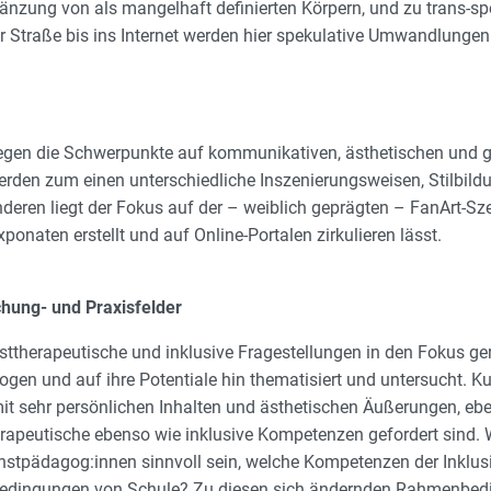
nzung von als mangelhaft definierten Körpern, und zu trans-spec
r Straße bis ins Internet werden hier spekulative Umwandlungen
en die Schwerpunkte auf kommunikativen, ästhetischen und ge
erden zum einen unterschiedliche Inszenierungsweisen, Stilbi
en liegt der Fokus auf der – weiblich geprägten – FanArt-Szene
onaten erstellt und auf Online-Portalen zirkulieren lässt.
chung- und Praxisfelder
therapeutische und inklusive Fragestellungen in den Fokus ger
gen und auf ihre Potentiale hin thematisiert und untersucht. K
 mit sehr persönlichen Inhalten und ästhetischen Äußerungen, e
erapeutische ebenso wie inklusive Kompetenzen gefordert sind
stpädagog:innen sinnvoll sein, welche Kompetenzen der Inklus
edingungen von Schule? Zu diesen sich ändernden Rahmenbedi