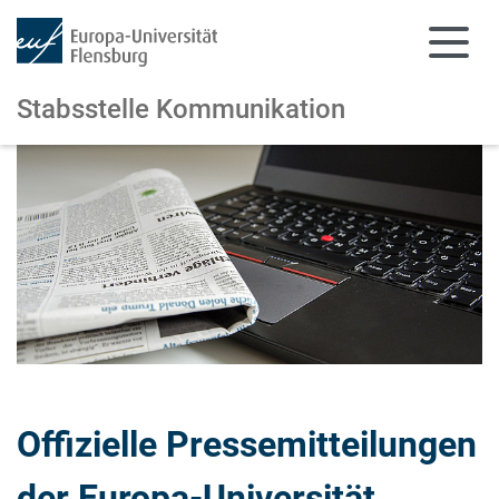
Stabsstelle Kommunikation
Zum Hauptinhalt springen
Zur Navigation springen
Offizielle Pressemitteilungen
der Europa-Universität