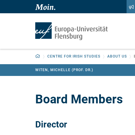
Zum Hauptinhalt springen
Zur Navigation springen
Zurück zur Startseite
CENTRE FOR IRISH STUDIES
ABOUT US
WITEN, MICHELLE (PROF. DR.)
Board Members
Director