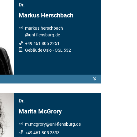
Dr.
Markus Herschbach
markus.herschbach
@
uni-flensburg.de
+49 461 805 2251
Gebäude Oslo
- OSL 532
Dr.
Marita McGrory
m.mcgrory
@
uni-flensburg.de
+49 461 805 2333