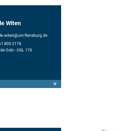
le Witen
le.witen
@
uni-flensburg.de
61 805 2176
de Oslo
- OSL 170