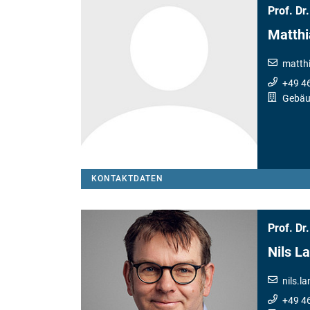
Prof. Dr.
Matthi
matth
+49 4
Gebäu
KONTAKTDATEN
Prof. Dr.
Nils L
nils.l
+49 4