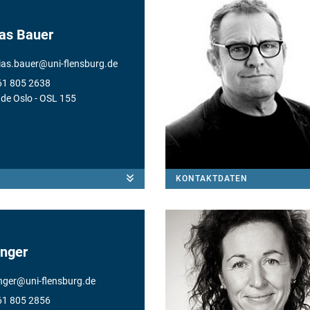
as Bauer
ias.bauer
@
uni-flensburg.de
61 805 2638
de Oslo
- OSL 155
KONTAKTDATEN
anger
anger
@
uni-flensburg.de
61 805 2856