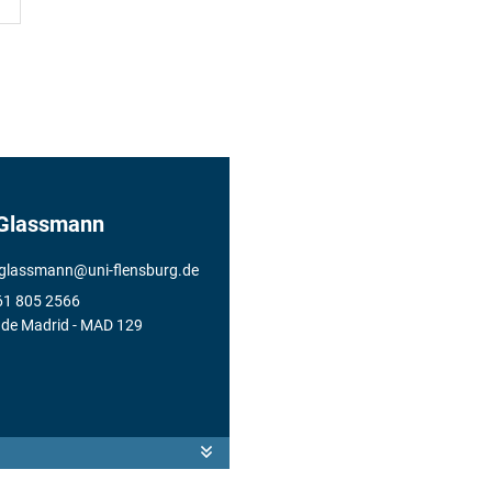
 Glassmann
h.glassmann
@
uni-flensburg.de
61 805 2566
de Madrid
- MAD 129