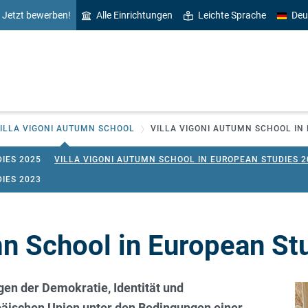
Jetzt bewerben!
Alle Einrichtungen
Leichte Sprache
Deu
ILLA VIGONI AUTUMN SCHOOL
VILLA VIGONI AUTUMN SCHOOL IN
IES 2025
VILLA VIGONI AUTUMN SCHOOL IN EUROPEAN STUDIES 2
IES 2023
mn School in European St
gen der Demokratie, Identität und
opäischen Union unter den Bedingungen einer