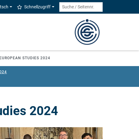
tsch
Schnellzugriff
 EUROPEAN STUDIES 2024
024
udies 2024