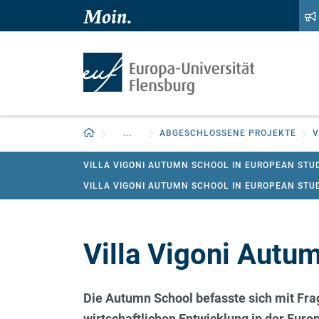
Zum Hauptinhalt springen
Zur Navigation springen
Zurück zur Startseite
...
ABGESCHLOSSENE PROJEKTE
V
VILLA VIGONI AUTUMN SCHOOL IN EUROPEAN STUD
VILLA VIGONI AUTUMN SCHOOL IN EUROPEAN STUD
Villa Vigoni Autu
Die Autumn School befasste sich mit Fra
wirtschaftlichen Entwicklung in der Eur