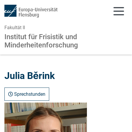
Fakultät II
Institut für Frisistik und
Minderheitenforschung
Zum Hauptinhalt springen
Zur Navigation springen
Julia Běrink
Sprechstunden